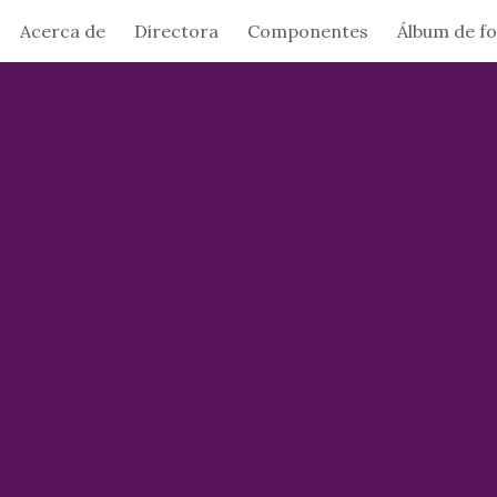
Acerca de
Directora
Componentes
Álbum de f
ip to main content
Skip to navigat