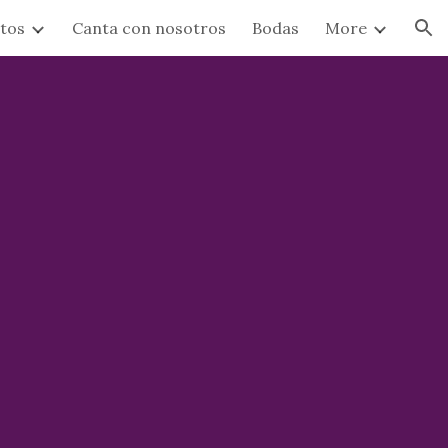
otos
Canta con nosotros
Bodas
More
ion