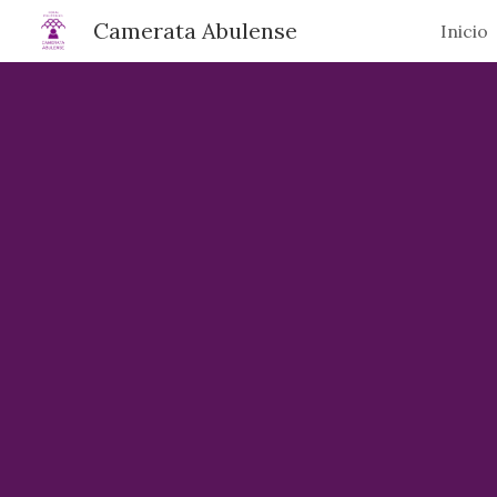
Camerata Abulense
Inicio
Sk